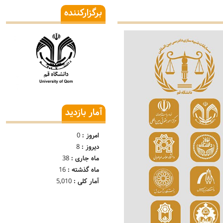
برگزارکننده
آمار بازدید
امروز :
0
دیروز :
8
ماه جاری :
38
ماه گذشته :
16
آمار کلی :
5,010