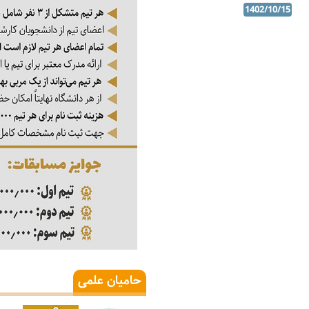
1402/10/15
حامیان علمی